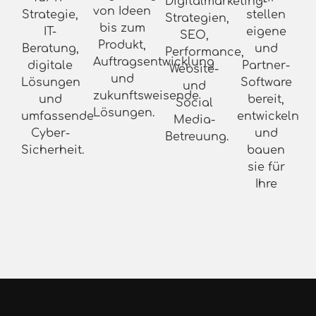
Digitalmarketing-
von Ideen
stellen
Strategie,
Strategien,
bis zum
eigene
IT-
SEO,
Produkt,
und
Beratung,
Performance,
Auftragsentwicklung
Partner-
digitale
Website-
und
Software
Lösungen
und
zukunftsweisende
bereit,
und
Social
Lösungen.
entwickeln
umfassende
Media-
und
Cyber-
Betreuung.
bauen
Sicherheit.
sie für
Ihre
Bedarfe
aus.