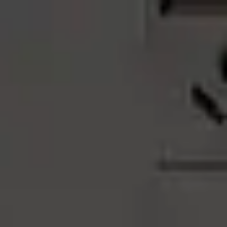
TECHNIK
|
IST HANDWERK