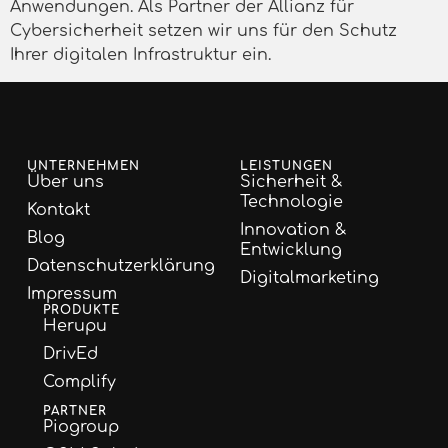
Anwendungen. Als Partner der Allianz für
Cybersicherheit setzen wir uns für den Schutz
Ihrer digitalen Infrastruktur ein.
UNTERNEHMEN
LEISTUNGEN
Über uns
Sicherheit &
Technologie
Kontakt
Innovation &
Blog
Entwicklung
Datenschutzerklärung
Digitalmarketing
Impressum
PRODUKTE
Herupu
DrivEd
Complify
PARTNER
Piogroup