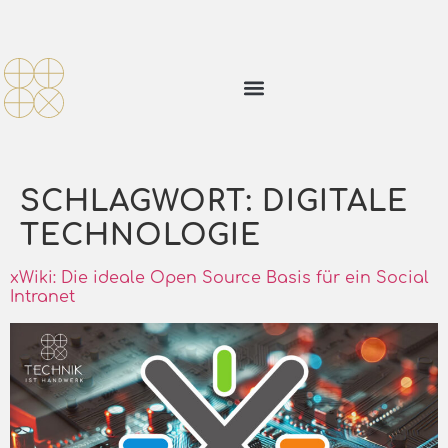
SCHLAGWORT:
DIGITALE
TECHNOLOGIE
xWiki: Die ideale Open Source Basis für ein Social
Intranet