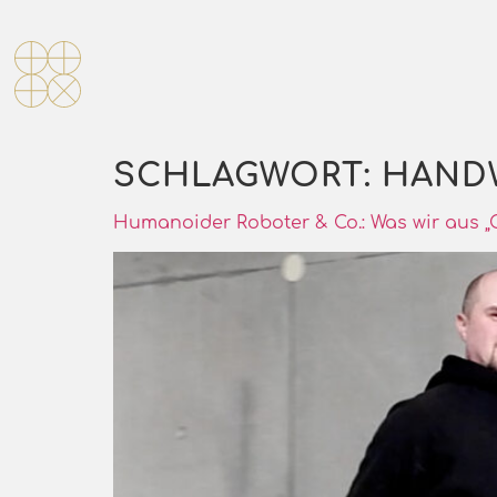
SCHLAGWORT:
HAND
Humanoider Roboter & Co.: Was wir aus „