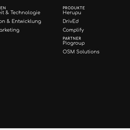
GEN
PRODUKTE
it & Technologie
Herupu
on & Entwicklung
DrivEd
arketing
Complify
PARTNER
Piogroup
OSM Solutions