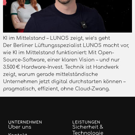
KI im Mittelstand – LUNOS zeigt, wie’s geht
Der Berliner Lüftungsspezialist LUNOS macht vor,
wie KI im Mittelstand funktioniert: Mit Open-
Source-Software, einer klaren Vision – und nur
3.500 € Hardware-Invest. Technik ist Handwerk
zeigt, warum gerade mittelständische
Unternehmen jetzt digital durchstarten können –
pragmatisch, effizient, ohne Cloud-Zwang.
UNTERNEHMEN
LEISTUNGEN
Über uns
Sicherheit &
Technologie