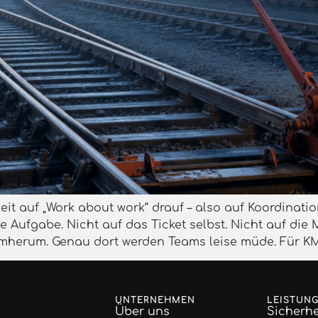
eit auf „Work about work“ drauf – also auf Koordinat
Aufgabe. Nicht auf das Ticket selbst. Nicht auf die M
herum. Genau dort werden Teams leise müde. Für KM
UNTERNEHMEN
LEISTUN
Über uns
Sicherhe