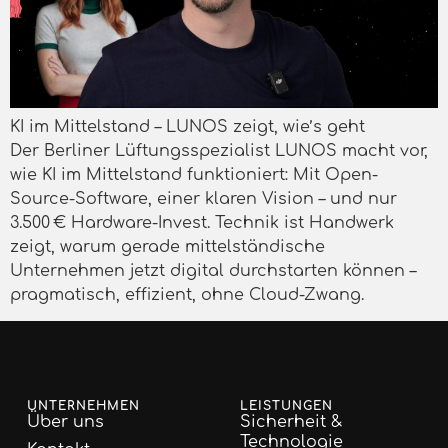
KI im Mittelstand – LUNOS zeigt, wie’s geht
Der Berliner Lüftungsspezialist LUNOS macht vor,
wie KI im Mittelstand funktioniert: Mit Open-
Source-Software, einer klaren Vision – und nur
3.500 € Hardware-Invest. Technik ist Handwerk
zeigt, warum gerade mittelständische
Unternehmen jetzt digital durchstarten können –
pragmatisch, effizient, ohne Cloud-Zwang.
UNTERNEHMEN
LEISTUNGEN
Über uns
Sicherheit &
Technologie