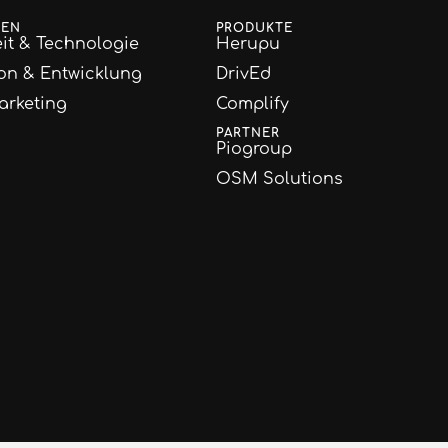
GEN
PRODUKTE
it & Technologie
Herupu
on & Entwicklung
DrivEd
arketing
Complify
PARTNER
Piogroup
OSM Solutions