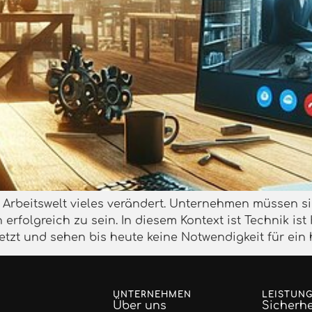
er Arbeitswelt vieles verändert. Unternehmen müssen 
 erfolgreich zu sein. In diesem Kontext ist Technik i
etzt und sehen bis heute keine Notwendigkeit für ein
UNTERNEHMEN
LEISTUN
Über uns
Sicherhe