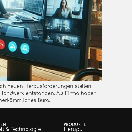
sich neuen Herausforderungen stellen
st Handwerk entstanden. Als Firma haben
 herkömmliches Büro.
GEN
PRODUKTE
it & Technologie
Herupu