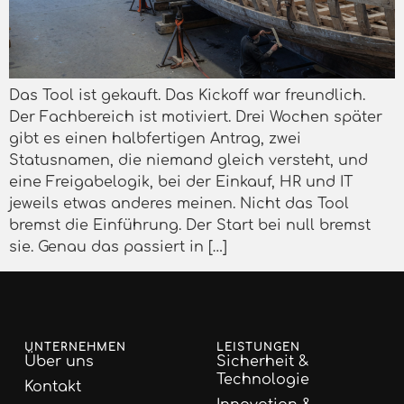
Das Tool ist gekauft. Das Kickoff war freundlich.
Der Fachbereich ist motiviert. Drei Wochen später
gibt es einen halbfertigen Antrag, zwei
Statusnamen, die niemand gleich versteht, und
eine Freigabelogik, bei der Einkauf, HR und IT
jeweils etwas anderes meinen. Nicht das Tool
bremst die Einführung. Der Start bei null bremst
sie. Genau das passiert in […]
UNTERNEHMEN
LEISTUNGEN
Über uns
Sicherheit &
Technologie
Kontakt