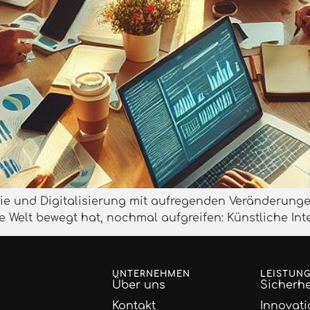
gie und Digitalisierung mit aufregenden Veränderunge
 Welt bewegt hat, nochmal aufgreifen: Künstliche Inte
UNTERNEHMEN
LEISTUN
Über uns
Sicherhe
Kontakt
Innovati