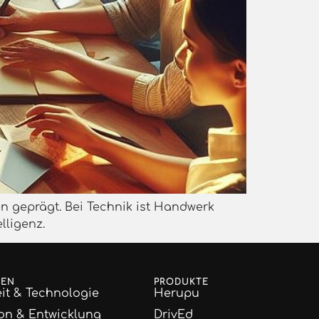
n geprägt. Bei Technik ist Handwerk
lligenz.
GEN
PRODUKTE
it & Technologie
Herupu
on & Entwicklung
DrivEd