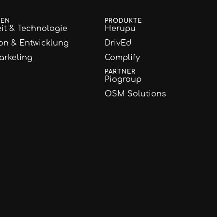
GEN
PRODUKTE
it & Technologie
Herupu
on & Entwicklung
DrivEd
arketing
Complify
PARTNER
Piogroup
OSM Solutions