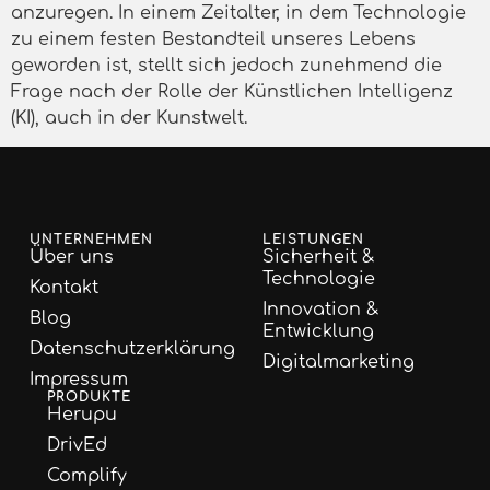
anzuregen. In einem Zeitalter, in dem Technologie
zu einem festen Bestandteil unseres Lebens
geworden ist, stellt sich jedoch zunehmend die
Frage nach der Rolle der Künstlichen Intelligenz
(KI), auch in der Kunstwelt.
UNTERNEHMEN
LEISTUNGEN
Über uns
Sicherheit &
Technologie
Kontakt
Innovation &
Blog
Entwicklung
Datenschutzerklärung
Digitalmarketing
Impressum
PRODUKTE
Herupu
DrivEd
Complify