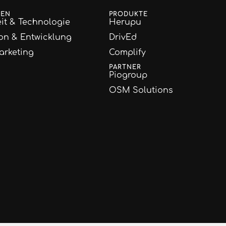
GEN
PRODUKTE
it & Technologie
Herupu
on & Entwicklung
DrivEd
arketing
Complify
PARTNER
Piogroup
OSM Solutions