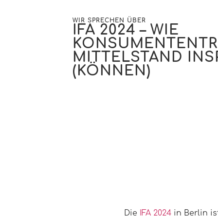
WIR SPRECHEN ÜBER
IFA 2024 – WIE
KONSUMENTENTR
MITTELSTAND INS
(KÖNNEN)
Die
IFA 2024
in Berlin i