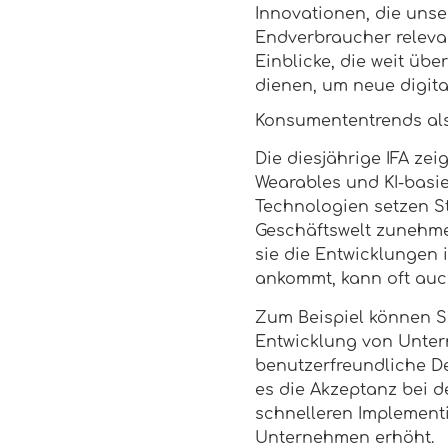
Innovationen, die unse
Endverbraucher relevan
Einblicke, die weit üb
dienen, um neue digita
Konsumententrends als
Die diesjährige IFA ze
Wearables und KI-basi
Technologien setzen St
Geschäftswelt zunehme
sie die Entwicklungen
ankommt, kann oft auch
Zum Beispiel können Sma
Entwicklung von Unter
benutzerfreundliche De
es die Akzeptanz bei d
schnelleren Implementi
Unternehmen erhöht.