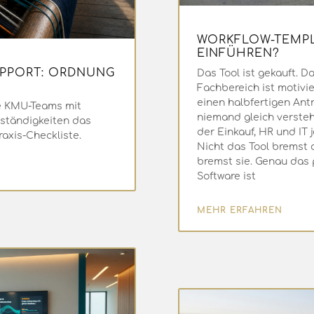
WORKFLOW-TEMPL
EINFÜHREN?
UPPORT: ORDNUNG
Das Tool ist gekauft. Da
Fachbereich ist motivie
einen halbfertigen Ant
e KMU-Teams mit
niemand gleich versteht
uständigkeiten das
der Einkauf, HR und IT
axis-Checkliste.
Nicht das Tool bremst d
bremst sie. Genau das 
Software ist
MEHR ERFAHREN