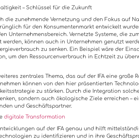
tigkeit – Schlüssel für die Zukunft
h die zunehmende Vernetzung und den Fokus auf Nac
prünglich für den Konsumentenmarkt entwickelt wurde
den Unternehmensbereich. Vernetzte Systeme, die zum 
 werden, können auch in Unternehmen genutzt werde
rgieverbrauch zu senken. Ein Beispiel wäre der Einsat
tion, um den Ressourcenverbrauch in Echtzeit zu übe
weiteres zentrales Thema, das auf der IFA eine große Ro
rnehmen können von den hier präsentierten Technolog
keitsstrategie zu stärken. Durch die Integration solc
senken, sondern auch ökologische Ziele erreichen – 
unden und Geschäftspartner.
ie
digitale Transformation
Entwicklungen auf der IFA genau und hilft mittelstä
echnologien zu identifizieren und in ihre Geschäftspr