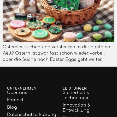
Ostereier suchen und verstecken in der digitalen
Welt? Ostern ist zwar fast schon wieder vorbei,
aber die Suche nach Easter Eggs geht weiter.
UNTERNEHMEN
LEISTUNGEN
Über uns
Sicherheit &
Technologie
Kontakt
Innovation &
Blog
Entwicklung
Datenschutzerklärung