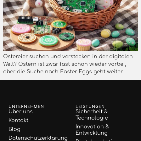
Ostereier suchen und verstecken in der digitalen
Welt? Ostern ist zwar fast schon wieder vorbei,
aber die Suche nach Easter Eggs geht weiter.
UNTERNEHMEN
LEISTUNGEN
Über uns
Sicherheit &
Technologie
Kontakt
Innovation &
Blog
Entwicklung
Datenschutzerklärung