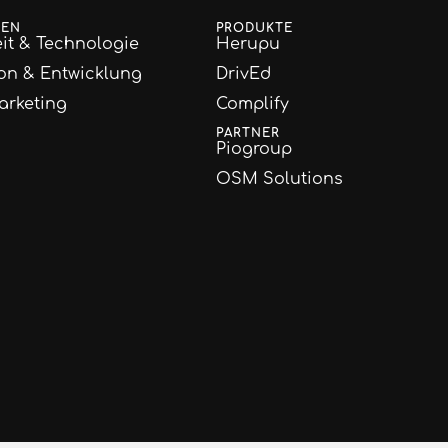
GEN
PRODUKTE
it & Technologie
Herupu
on & Entwicklung
DrivEd
arketing
Complify
PARTNER
Piogroup
OSM Solutions