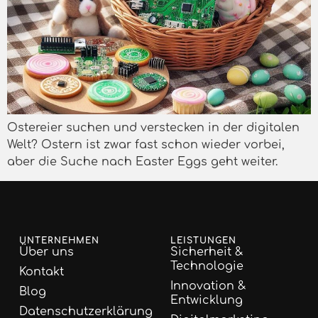
Ostereier suchen und verstecken in der digitalen
Welt? Ostern ist zwar fast schon wieder vorbei,
aber die Suche nach Easter Eggs geht weiter.
UNTERNEHMEN
LEISTUNGEN
Über uns
Sicherheit &
Technologie
Kontakt
Innovation &
Blog
Entwicklung
Datenschutzerklärung