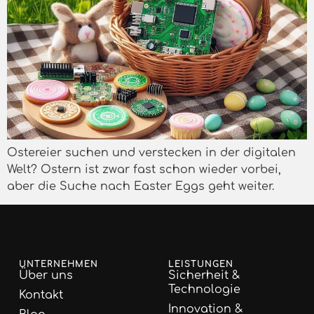
Ostereier suchen und verstecken in der digitalen
Welt? Ostern ist zwar fast schon wieder vorbei,
aber die Suche nach Easter Eggs geht weiter.
UNTERNEHMEN
LEISTUNGEN
Über uns
Sicherheit &
Technologie
Kontakt
Innovation &