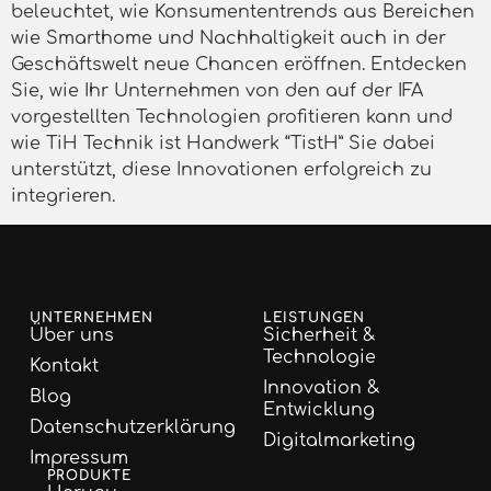
beleuchtet, wie Konsumententrends aus Bereichen
wie Smarthome und Nachhaltigkeit auch in der
Geschäftswelt neue Chancen eröffnen. Entdecken
Sie, wie Ihr Unternehmen von den auf der IFA
vorgestellten Technologien profitieren kann und
wie TiH Technik ist Handwerk “TistH” Sie dabei
unterstützt, diese Innovationen erfolgreich zu
integrieren.
UNTERNEHMEN
LEISTUNGEN
Über uns
Sicherheit &
Technologie
Kontakt
Innovation &
Blog
Entwicklung
Datenschutzerklärung
Digitalmarketing
Impressum
PRODUKTE