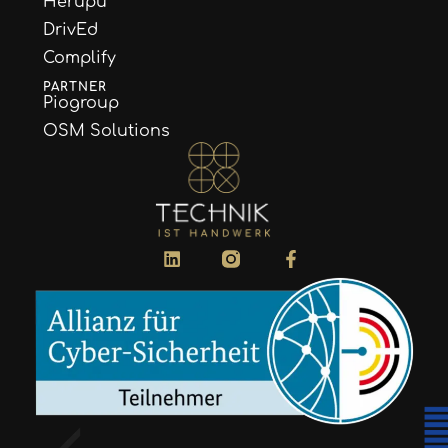
Herupu
DrivEd
Complify
PARTNER
Piogroup
OSM Solutions