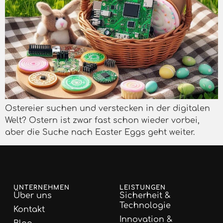
Ostereier suchen und verstecken in der digitalen
Welt? Ostern ist zwar fast schon wieder vorbei,
aber die Suche nach Easter Eggs geht weiter.
UNTERNEHMEN
LEISTUNGEN
Über uns
Sicherheit &
Technologie
Kontakt
Innovation &