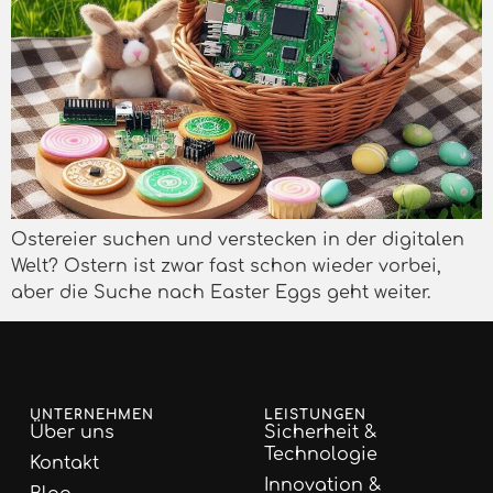
Ostereier suchen und verstecken in der digitalen
Welt? Ostern ist zwar fast schon wieder vorbei,
aber die Suche nach Easter Eggs geht weiter.
UNTERNEHMEN
LEISTUNGEN
Über uns
Sicherheit &
Technologie
Kontakt
Innovation &